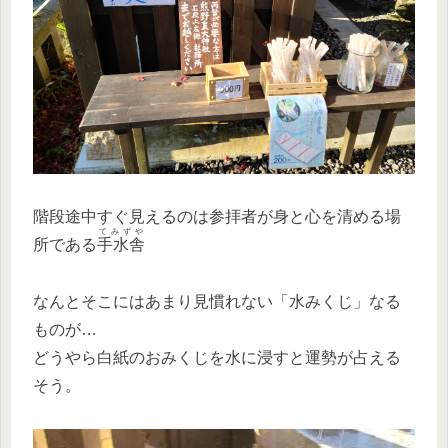
階段途中すぐ見えるのは参拝者が身と心を清める場
てみずや
所である
手水舎
なんとそこにはあまり見慣れない「水みくじ」なる
ものが…
どうやら白紙のおみくじを水に浸すと運勢が占える
そう。